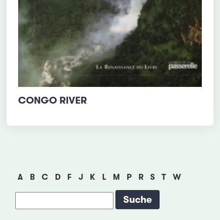
CONGO RIVER
A
B
C
D
F
J
K
L
M
P
R
S
T
W