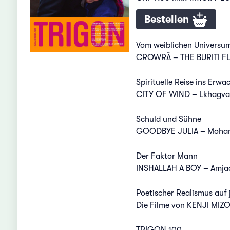
Bestellen
Vom weiblichen Universu
CROWRÃ – THE BURITI FLO
Spirituelle Reise ins Erwa
CITY OF WIND – Lkhagva
Schuld und Sühne
GOODBYE JULIA – Moham
Der Faktor Mann
INSHALLAH A BOY – Amjad
Poetischer Realismus auf 
Die Filme von KENJI MI
TRIGON 100