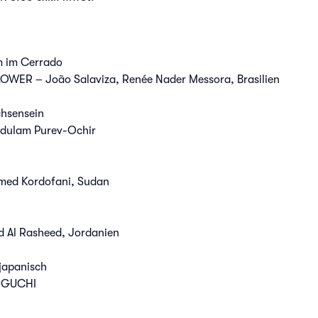
m im Cerrado
WER – João Salaviza, Renée Nader Messora, Brasilien
chsensein
dulam Purev-Ochir
ed Kordofani, Sudan
 Al Rasheed, Jordanien
japanisch
ZOGUCHI