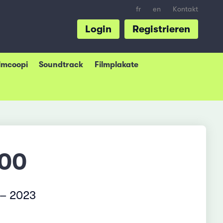
fr
en
Kontakt
Login
Registrieren
ilmcoopi
Soundtrack
Filmplakate
100
– 2023