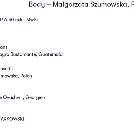
Body – Malgorzata Szumowska, P
UR 6.50 exkl. MwSt.
kans
ayro Bustamante, Guatemala
nseits
umowska, Polen
Ovashvili, Georgien
I TARKOWSKI