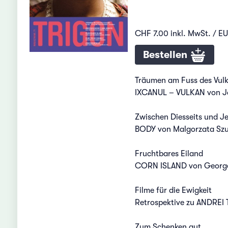
CHF 7.00 inkl. MwSt. / E
Bestellen
Träumen am Fuss des Vul
IXCANUL – VULKAN von J
Zwischen Diesseits und Je
BODY von Malgorzata Sz
Fruchtbares Eiland
CORN ISLAND von George 
Filme für die Ewigkeit
Retrospektive zu ANDRE
Zum Schenken gut