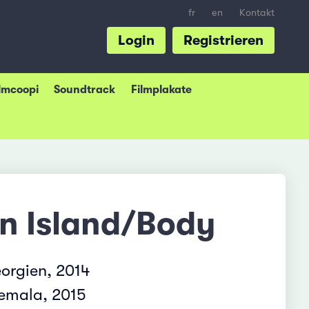
fr
en
Kontakt
Login
Registrieren
ilmcoopi
Soundtrack
Filmplakate
n Island/Body
orgien, 2014
emala, 2015