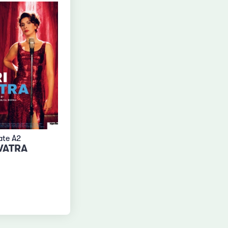
ate A2
VATRA