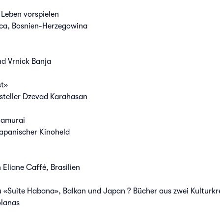
 Leben vorspielen
lica, Bosnien-Herzegowina
nd Vrnick Banja
st»
steller Dzevad Karahasan
Samurai
Japanischer Kinoheld
Eliane Caffé, Brasilien
 «Suite Habana», Balkan und Japan ? Bücher aus zwei Kulturkre
olanas