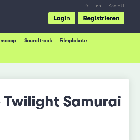
fr
en
Kontakt
Login
Registrieren
ilmcoopi
Soundtrack
Filmplakate
 Twilight Samurai