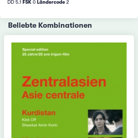
DD 5.1
FSK
0
Ländercode
2
Beliebte Kombinationen