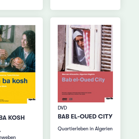
DVD
BAB EL-OUED CITY
BA KOSH
Quartierleben in Algerien
,
hweben