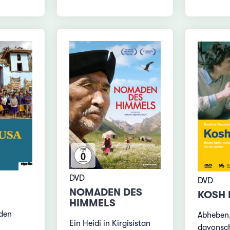
DVD
DVD
NOMADEN DES
KOSH 
HIMMELS
den
Abheben
Ein Heidi in Kirgisistan
davonsc