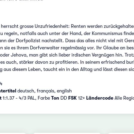
f herrscht grosse Unzufriedenheit: Renten werden zurückgehalten,
zu regeln, notfalls auch unter der Hand, der Kommunismus find
n der Dorfpolizist nachstellt. Dass das alles nicht viel mit Ge
n sie es ihrem Dorfverwalter regelmässig vor. Ihr Glaube an be
oder Jehova, man gibt sich lieber irdischen Vergnügen hin. Tro
es auch, stärker davon zu profitieren. In seinem erfrischend bu
 aus diesem Leben, taucht ein in den Alltag und lässt diesen s
04
tertitel
deutsch, français, english
t
1:1.37 - 4/3 PAL, Farbe
Ton
DD
FSK
12+
Ländercode
Alle Reg