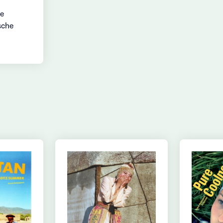
ie
sche