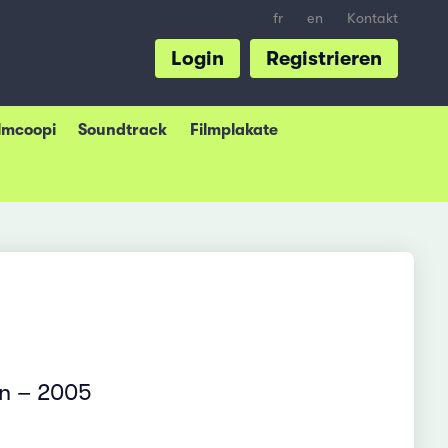
fr
en
Kontakt
Login
Registrieren
ilmcoopi
Soundtrack
Filmplakate
an – 2005