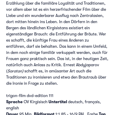
Erzählung über die familiäre Loyalität und Traditionen,
vor allem aber ist es ein herzerfrischender Film über die
Liebe und ein wunderbarer Ausflug nach Zentralasien,
dort mitten hinein ins Leben. In den Dörfern in den
Bergen des ländlichen Kirgisistans existiert ein
eigenständiger Brauch: die Entführung der Bräute. Wer
es schafft, die künftige Frau eines Anderen zu
entführen, darf sie behalten. Das kann in einem Umfeld,
in dem noch einige familiär verkuppelt werden, auch für
Frauen ganz praktisch sein. Das ist, in der heutigen Zeit,
natürlich auch Anlass zu Kritik. Ernest Abdyjaparov
(
Saratan)
schafft es, in amüsanter Art auch die
Traditionen zu ironisieren und etwa den Brautraub über
die Ironie in Frage zu stellen.
trigon-film dvd-edition 111
Sprache
OV Kirgisisch
Untertitel
deutsch, français,
english
Dauer
95 Min.
Bildformat
1:1.85 - 16/9 PAL, Farbe
Ton