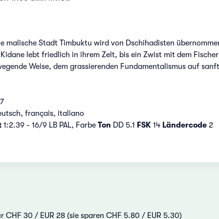
malische Stadt Timbuktu wird von Dschihadisten übernommen, 
Kidane lebt friedlich in ihrem Zelt, bis ein Zwist mit dem Fisc
ewegende Weise, dem grassierenden Fundamentalismus auf sanfte 
97
utsch, français, italiano
t
1:2.39 - 16/9 LB PAL, Farbe
Ton
DD 5.1
FSK
14
Ländercode
2
für CHF 30 / EUR 28 (sie sparen CHF 5.80 / EUR 5.30)