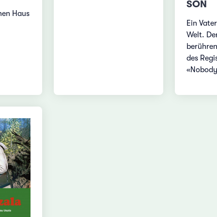
SON
chen Haus
Ein Vate
Welt. Der
berühren
des Regi
«Nobody