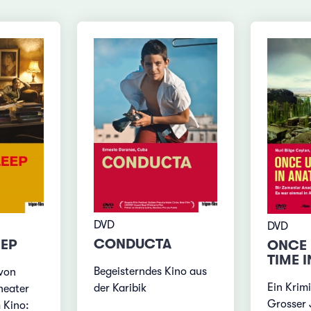
DVD
DVD
CONDUCTA
EEP
ONCE 
TIME 
Begeisterndes Kino aus
 von
Ein Krimi
der Karibik
heater
Grosser 
 Kino: