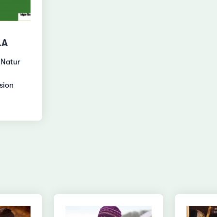
LA
 Natur
sion