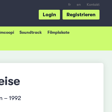
fr
en
Kontakt
Login
Registrieren
ilmcoopi
Soundtrack
Filmplakate
eise
n – 1992