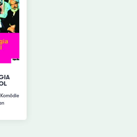
GIA
OL
 Komödie
en