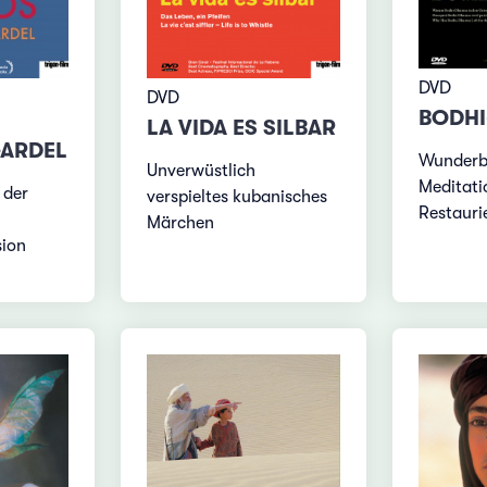
DVD
DVD
BODH
LA VIDA ES SILBAR
L
GARDEL
Wunderba
Unverwüstlich
Meditati
 der
verspieltes kubanisches
Restauri
Märchen
sion