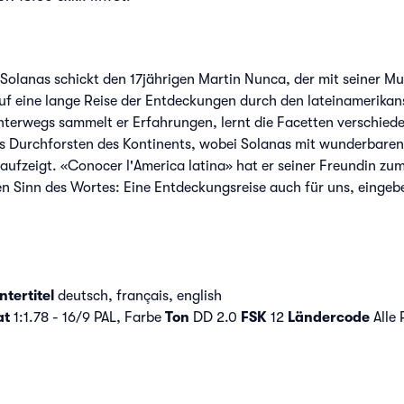
Solanas schickt den 17jährigen Martin Nunca, der mit seiner Mu
 auf eine lange Reise der Entdeckungen durch den lateinamerikan
Unterwegs sammelt er Erfahrungen, lernt die Facetten verschie
s Durchforsten des Kontinents, wobei Solanas mit wunderbaren 
k aufzeigt. «Conocer l'America latina» hat er seiner Freundin z
en Sinn des Wortes: Eine Entdeckungsreise auch für uns, einge
ntertitel
deutsch, français, english
at
1:1.78 - 16/9 PAL, Farbe
Ton
DD 2.0
FSK
12
Ländercode
Alle 