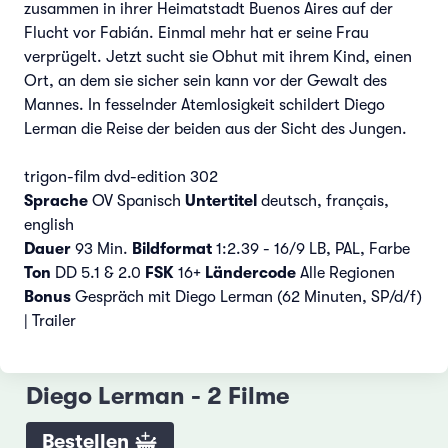
zusammen in ihrer Heimatstadt Buenos Aires auf der
Flucht vor Fabián. Einmal mehr hat er seine Frau
verprügelt. Jetzt sucht sie Obhut mit ihrem Kind, einen
Ort, an dem sie sicher sein kann vor der Gewalt des
Mannes. In fesselnder Atemlosigkeit schildert Diego
Lerman die Reise der beiden aus der Sicht des Jungen.
trigon-film dvd-edition 302
Sprache
OV Spanisch
Untertitel
deutsch, français,
english
Dauer
93 Min.
Bildformat
1:2.39 - 16/9 LB, PAL, Farbe
Ton
DD 5.1 & 2.0
FSK
16+
Ländercode
Alle Regionen
Bonus
Gespräch mit Diego Lerman (62 Minuten, SP/d/f)
| Trailer
Diego Lerman - 2 Filme
Bestellen