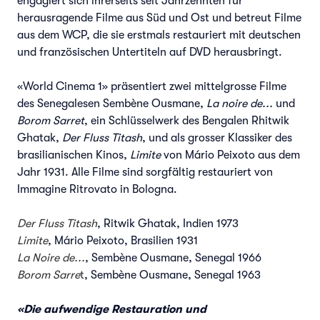
engagiert sich ihrerseits seit Jahrzehnten für
herausragende Filme aus Süd und Ost und betreut Filme
aus dem WCP, die sie erstmals restauriert mit deutschen
und französischen Untertiteln auf DVD herausbringt.
«World Cinema 1» präsentiert zwei mittelgrosse Filme
des Senegalesen Sembène Ousmane,
La noire de...
und
Borom Sarret
, ein Schlüsselwerk des Bengalen Rhitwik
Ghatak,
Der Fluss Titash
, und als grosser Klassiker des
brasilianischen Kinos,
Limite
von Mário Peixoto aus dem
Jahr 1931. Alle Filme sind sorgfältig restauriert von
Immagine Ritrovato in Bologna.
Der Fluss Titash
, Ritwik Ghatak, Indien 1973
Limite
, Mário Peixoto, Brasilien 1931
La Noire de...
, Sembène Ousmane, Senegal 1966
Borom Sarre
t
, Sembène Ousmane, Senegal 1963
«Die aufwendige Restauration und