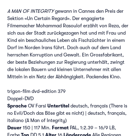
A MAN OF INTEGRITY
gewann in Cannes den Preis der
Sektion «Un Certain Regard». Der engagierte
Filmemacher Mohammad Rasoulof erzählt von Reza, der
sich aus der Stadt zurückgezogen hat und mit Frau und
Kind ein beschauliches Leben als Fischzüchter in einem
Dorf im Norden Irans führt. Doch auch auf dem Land
herrschen Korruption und Gewalt. Ein Grossfabrikant,
der beste Beziehungen zur Regierung unterhält, zwingt
die lokalen Bauern und kleinen Unternehmer mit allen
Mitteln in ein Netz der Abhängigkeit. Packendes Kino.
trigon-film dvd-edition 379
Doppel-DVD
Sprache
OV Farsi
Untertitel
deutsch, français (There is
no Evil/Doch das Böse gibt es nicht) | deutsch, français,
italiano (A Man of Integrity)
Dauer
150 | 117 Min.
Format
PAL, 1:2.39 – 16/9 LB,
Farbe
Ton
DD 5.1
Alter
16
Ländercode
Alle Regionen