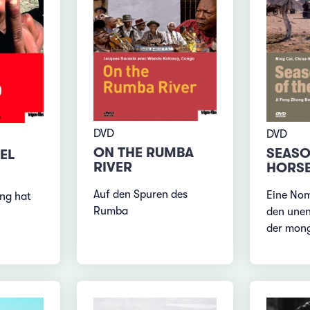
DVD
DVD
ON THE RUMBA
SEASO
EL
RIVER
HORS
Auf den Spuren des
Eine Nom
ung hat
Rumba
den unen
der mong