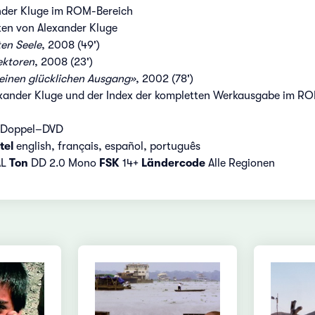
nder Kluge im ROM-Bereich
xten von Alexander Kluge
en Seele
, 2008 (49')
ektoren
, 2008 (23')
 einen glücklichen Ausgang»
, 2002 (78')
xander Kluge und der Index der kompletten Werkausgabe im R
– Doppel–DVD
tel
english, français, español, português
AL
Ton
DD 2.0 Mono
FSK
14+
Ländercode
Alle Regionen