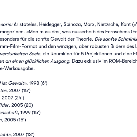
eorie:
Aristoteles, Heidegger, Spinoza, Marx, Nietzsche, Kant («
hmagazinen. «Man muss das, was ausserhalb des Fernsehens Gel
besonders für die sanfte Gewalt der Theorie.
Die sanfte Schminke
-Film-Format und den winzigen, aber robusten Bildern des Lapt
verdunkelten Seele
, ein Raumkino für 5 Projektionen und eine 
en an einen glücklichen Ausgang
. Dazu exklusiv im ROM-Bereich
ge-Werkausgabe.
 ist Gewalt»
, 1998 (6')
tes
, 2007 (15')
, 2007 (24')
lder
, 2005 (20)
enschaft
, 1999 (15')
n
, 2005 (15')
ichts
, 2007 (13')