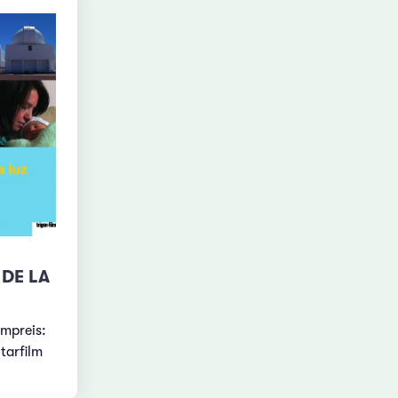
DE LA
lmpreis:
tarfilm