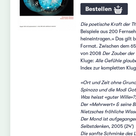
Bestellen
Die poetische Kraft der Th
Beispiele aus 200 Fernse
heineintragen.» Das gilt 
Format. Zwischen dem 65mm
von 2008
Der Zauber der 
Kluge:
Alle Gefühle glaub
Index zur kompletten Klu
«Ort und Zeit ohne Grund
Spinoza und die Modi Got
Was heisst «guter Wille»?
Der «Mehrwert» & seine Bi
Nietzsches fröhliche Wiss
Der Mond ist aufgegange
Selbstdenken
, 2005 (24')
Die sanfte Schminke des L