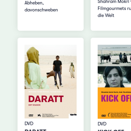
Shahram Mokri 
Abheben,
Filmgourmets r
davonschweben
die Welt
DVD
DVD