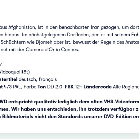
us Afghanistan, ist in den benachbarten Iran gezogen, um dort 
en hinaus. Im nächstgelegenen Dorfladen, den er mit seinem Fahr
Schüchtern wie Djomeh aber ist, bewusst der Regeln des Anstand
net mit der Camera d'Or in Cannes.
7
Videoqualität)
tertitel
deutsch, français
at
4/3 PAL, Farbe
Ton
DD 2.0
FSK
12+
Ländercode
Alle Region
VD entspricht qualitativ lediglich dem alten VHS-Videoformat
lmes. Wir haben uns entschieden, ihn trotzdem verfügbar 
Bildmaterials nicht den Standards unserer DVD-Edition en