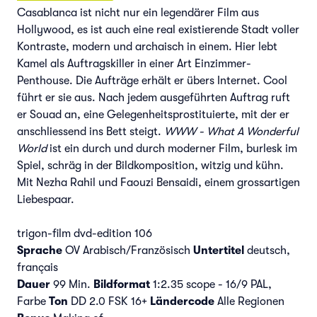
Casablanca ist nicht nur ein legendärer Film aus
Hollywood, es ist auch eine real existierende Stadt voller
Kontraste, modern und archaisch in einem. Hier lebt
Kamel als Auftragskiller in einer Art Einzimmer-
Penthouse. Die Aufträge erhält er übers Internet. Cool
führt er sie aus. Nach jedem ausgeführten Auftrag ruft
er Souad an, eine Gelegenheitsprostituierte, mit der er
anschliessend ins Bett steigt.
WWW - What A Wonderful
World
ist ein durch und durch moderner Film, burlesk im
Spiel, schräg in der Bildkomposition, witzig und kühn.
Mit Nezha Rahil und Faouzi Bensaidi, einem grossartigen
Liebespaar.
trigon-film dvd-edition 106
Sprache
OV Arabisch/Französisch
Untertitel
deutsch,
français
Dauer
99 Min.
Bildformat
1:2.35 scope - 16/9 PAL,
Farbe
Ton
DD 2.0 FSK 16+
Ländercode
Alle Regionen