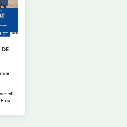
 DE
e wie
r
ner mit
 Frau