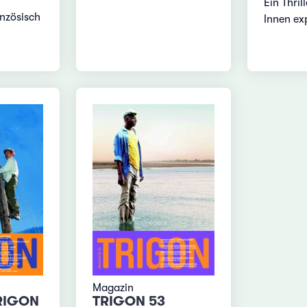
Ein Thril
nzösisch
Innen ex
Magazin
RIGON
TRIGON 53