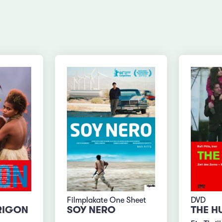
Filmplakate One Sheet
DVD
RIGON
SOY NERO
THE H