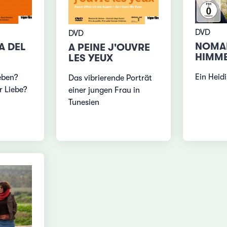
DVD
DVD
NOMA
A DEL
A PEINE J'OUVRE
HIMM
LES YEUX
Ein Heidi
eben?
Das vibrierende Porträt
r Liebe?
einer jungen Frau in
Tunesien