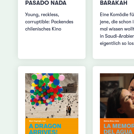
PASADO NADA
BARAKAH
Young, reckless,
Eine Komödie für
corruptible: Packendes
jene, die schon
chilenisches Kino
mal wissen woll
in Saudi-Arabie
eigentlich so los