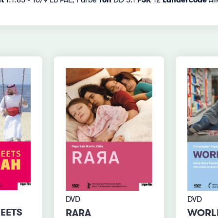
DVD
DVD
EETS
RARA
WORL