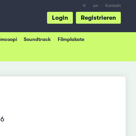
fr
en
Kontakt
Login
Registrieren
ilmcoopi
Soundtrack
Filmplakate
16