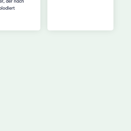
ler, der nach
plodiert