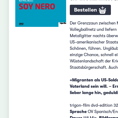
Bestellen
Der Grenzzaun zwischen M
Volleyballnetz und liefer
Metallgitter nachts überw
US-amerikanischer Staatsb
Schönen, führen. Ungläubi
einzige Chance, schnell ei
Wüstenlandschaft der Kri
Staatsbürgerschaft. Auch 
«Migranten als US-Soldat
Vaterland sein will. – E
lieber lange hin, geduld
trigon-film dvd-edition 3
Sprache
OV Spanisch/En
Dauer
118 Min.
Bildforma