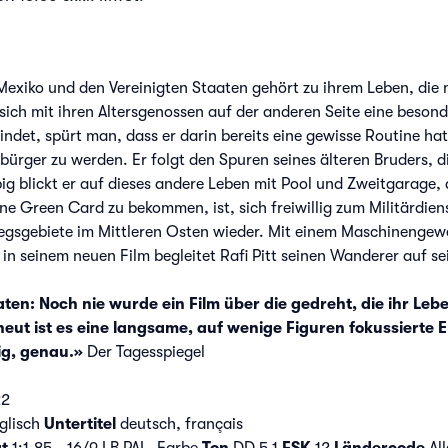
exiko und den Vereinigten Staaten gehört zu ihrem Leben, die 
n sich mit ihren Altersgenossen auf der anderen Seite eine beso
indet, spürt man, dass er darin bereits eine gewisse Routine h
ürger zu werden. Er folgt den Spuren seines älteren Bruders, die
g blickt er auf dieses andere Leben mit Pool und Zweitgarage, d
ne Green Card zu bekommen, ist, sich freiwillig zum Militärdiens
egsgebiete im Mittleren Osten wieder. Mit einem Maschinengewe
in seinem neuen Film begleitet Rafi Pitt seinen Wanderer auf se
en: Noch nie wurde ein Film über die gedreht, die ihr Leben
rneut ist es eine langsame, auf wenige Figuren fokussierte E
ig, genau.»
Der Tagesspiegel
22
glisch
Untertitel
deutsch, français
t
1:1.85 - 16/9 LB PAL, Farbe
Ton
DD 5.1
FSK
12
Ländercode
All