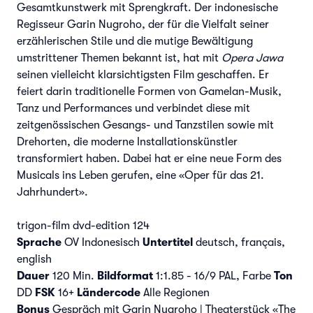
Gesamtkunstwerk mit Sprengkraft. Der indonesische
Regisseur Garin Nugroho, der für die Vielfalt seiner
erzählerischen Stile und die mutige Bewältigung
umstrittener Themen bekannt ist, hat mit
Opera Jawa
seinen vielleicht klarsichtigsten Film geschaffen. Er
feiert darin traditionelle Formen von Gamelan-Musik,
Tanz und Performances und verbindet diese mit
zeitgenössischen Gesangs- und Tanzstilen sowie mit
Drehorten, die moderne Installationskünstler
transformiert haben. Dabei hat er eine neue Form des
Musicals ins Leben gerufen, eine «Oper für das 21.
Jahrhundert».
trigon-film dvd-edition 124
Sprache
OV Indonesisch
Untertitel
deutsch, français,
english
Dauer
120 Min.
Bildformat
1:1.85 - 16/9 PAL, Farbe
Ton
DD
FSK
16+
Ländercode
Alle Regionen
Bonus
Gespräch mit Garin Nugroho | Theaterstück «The