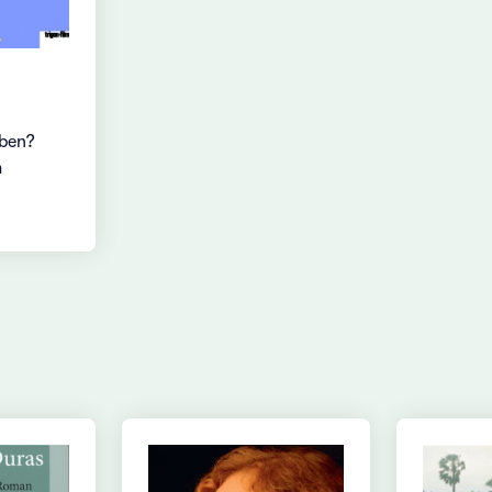
iben?
m