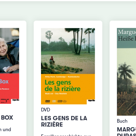
DVD
 BOX
LES GENS DE LA
Buch
RIZIÈRE
MARGU
n und
DURA