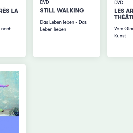
DVD
DVD
STILL WALKING
LES A
RÈS LA
THÉÂT
Das Leben leben - Das
Vom Glau
e nach
Leben lieben
Kunst