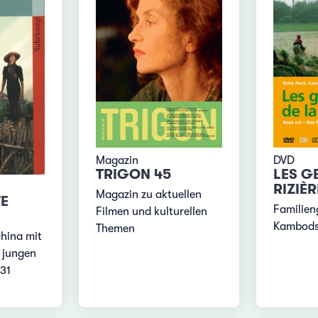
Magazin
DVD
TRIGON 45
LES G
RIZIÈR
Magazin zu aktuellen
E
Familien
Filmen und kulturellen
Kambod
Themen
china mit
 jungen
31