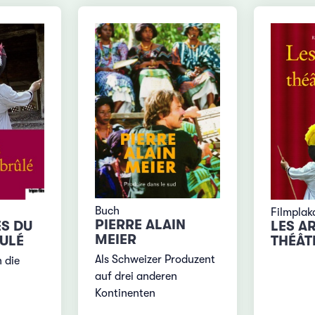
Buch
Filmplak
PIERRE ALAIN
ES DU
LES A
MEIER
ULÉ
THÉÂT
Als Schweizer Produzent
 die
auf drei anderen
Kontinenten