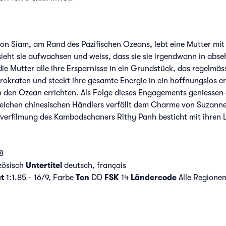
von Siam, am Rand des Pazifischen Ozeans, lebt eine Mutter mi
sieht sie aufwachsen und weiss, dass sie sie irgendwann in abs
die Mutter alle ihre Ersparnisse in ein Grundstück, das regelmäss
okraten und steckt ihre gesamte Energie in ein hoffnungslos ers
den Ozean errichten. Als Folge dieses Engagements geniessen 
reichen chinesischen Händlers verfällt dem Charme von Suzanne
erfilmung des Kambodschaners Rithy Panh besticht mit ihren La
8
ösisch
Untertitel
deutsch, français
t
1:1.85 - 16/9, Farbe
Ton
DD
FSK
14
Ländercode
Alle Regione