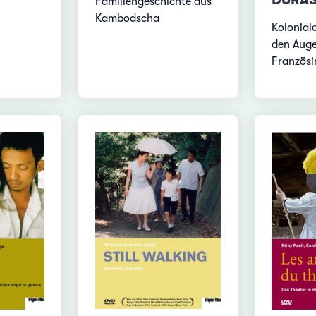
Familiengeschichte aus
Kambodscha
Kolonial
den Auge
Französi