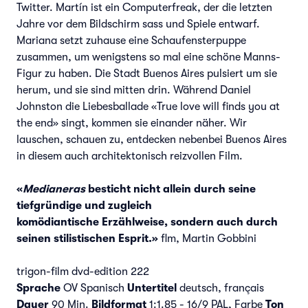
Twitter. Martín ist ein Computerfreak, der die letzten
Jahre vor dem Bildschirm sass und Spiele entwarf.
Mariana setzt zuhause eine Schaufensterpuppe
zusammen, um wenigstens so mal eine schöne Manns-
Figur zu haben. Die Stadt Buenos Aires pulsiert um sie
herum, und sie sind mitten drin. Während Daniel
Johnston die Liebesballade «True love will finds you at
the end» singt, kommen sie einander näher. Wir
lauschen, schauen zu, entdecken nebenbei Buenos Aires
in diesem auch architektonisch reizvollen Film.
«
Medianeras
besticht nicht
allein durch seine
tiefgründige
und zugleich
komödiantische
Erzählweise, sondern auch
durch
seinen stilistischen
Esprit.»
flm, Martin Gobbini
trigon-film dvd-edition 222
Sprache
OV Spanisch
Untertitel
deutsch, français
Dauer
90 Min.
Bildformat
1:1.85 - 16/9 PAL, Farbe
Ton