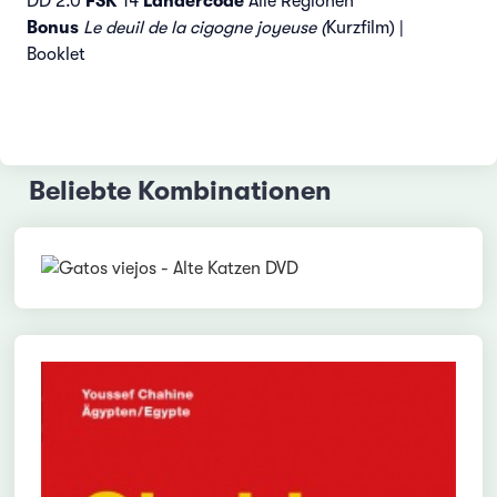
DD 2.0
FSK
14
Ländercode
Alle Regionen
Bonus
Le deuil de la cigogne joyeuse (
Kurzfilm) |
Booklet
Beliebte Kombinationen