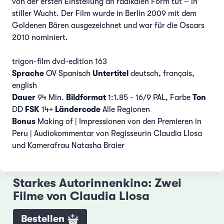
von der ersten Einstellung an radikalen Form tut – in
stiller Wucht. Der Film wurde in Berlin 2009 mit dem
Goldenen Bären ausgezeichnet und war für die Oscars
2010 nominiert.
trigon-film dvd-edition 163
Sprache
OV Spanisch
Untertitel
deutsch, français,
english
Dauer
94 Min.
Bildformat
1:1.85 - 16/9 PAL, Farbe
Ton
DD
FSK
14+
Ländercode
Alle Regionen
Bonus
Making of | Impressionen von den Premieren in
Peru | Audiokommentar von Regisseurin Claudia Llosa
und Kamerafrau Natasha Braier
Starkes Autorinnenkino: Zwei
Filme von Claudia Llosa
Bestellen