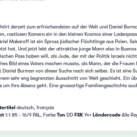
hört derzeit zum erfrischendsten auf der Welt und Daniel Burma
igen, rastlosen Kamera ein in den kleinen Kosmos einer Ladenpa
riel Makaroff ist ein Spross jüdischer Flüchtlinge aus Polen. Sei
zt hat. Und jetzt lebt der attraktive junge Mann also in Buenos
schen Pass haben will, als Jude, der mit der Politik Israels nicht
iches Bild eines Vaters machen musste, als Mann, der die Fraue
 Daniel Burman von dieser Suche nach sich selber. Es ist eine Su
 einem sehr eng begrenzten Ausschnitt von Welt geschieht. Ein ü
es um ihre Absenz geht. Eine grossartige Familiengeschichte auc
ertitel
deutsch, français
at
1:1.85 - 16/9 PAL, Farbe
Ton
DD
FSK
14+
Ländercode
Alle R