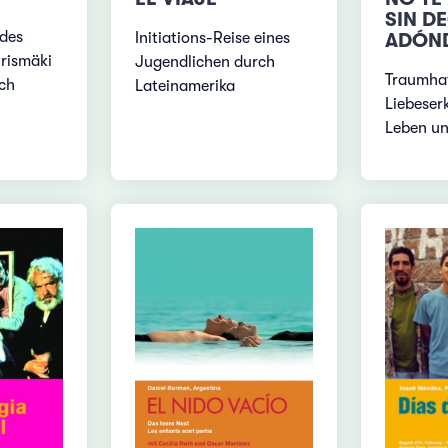
SIN D
 des
Initiations-Reise eines
ADÓND
urismäki
Jugendlichen durch
Traumha
ch
Lateinamerika
Liebeser
Leben un