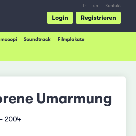
fr
en
Kontakt
Login
Registrieren
ilmcoopi
Soundtrack
Filmplakate
rlorene Umarmung
 – 2004