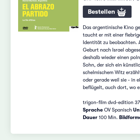
Bestellen
Das argentinische Kino ge
taucht er mit einer fiebr
Identität zu beobachten. A
Geburt nach Israel abgeset
deshalb wieder einen polni
Sohn, der sich ein künstl
schelmischem Witz erzählt
oder gerade weil sie - in
beflügelt, auch dort, wo 
trigon-film dvd-edition 37
Sprache
OV Spanisch
Unt
Dauer
100 Min.
Bildform