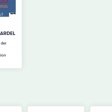
L
GARDEL
 der
sion