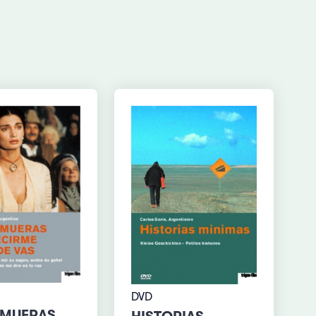
DVD
 MUERAS