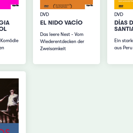
DVD
DVD
GIA
EL NIDO VACÍO
DÍAS 
OL
SANTI
Das leere Nest - Vom
 Komödie
Ein star
Wiederentdecken der
en
aus Peru
Zweisamkeit