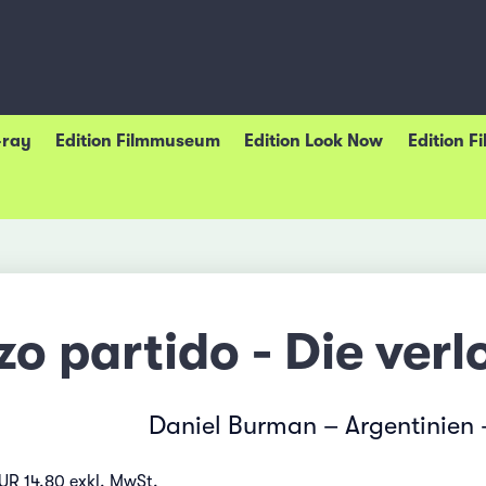
-ray
Edition Filmmuseum
Edition Look Now
Edition F
azo partido - Die ve
Daniel Burman – Argentinien
UR 14.80 exkl. MwSt.