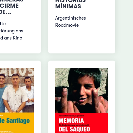
HISTORIAS
ECIRME
MÍNIMAS
E...
Argentinisches
fte
Roadmovie
klärung ans
d ans Kino