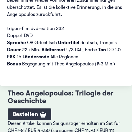
Leben immer wieder von höheren Zusammenhängen
überschattet. Es ist die kollektive Erinnerung, in die uns
Angelopoulos zurückführt.
trigon-film dvd-edition 232
Doppel-DVD
Sprache
OV Griechisch
Untertitel
deutsch, français
Dauer
224 Min.
Bildformat
4/3 PAL, Farbe
Ton
DD 1.0
FSK
16
Ländercode
Alle Regionen
Bonus
Begegnung mit Theo Angelopoulos (143 Min.)
Theo Angelopoulos: Trilogie der
Geschichte
Bestellen
Diesen Artikel können Sie günstiger erhalten im Set für
CHF 48 / EUR 44.50 (sie sparen CHF 11.70 / EUR 11)