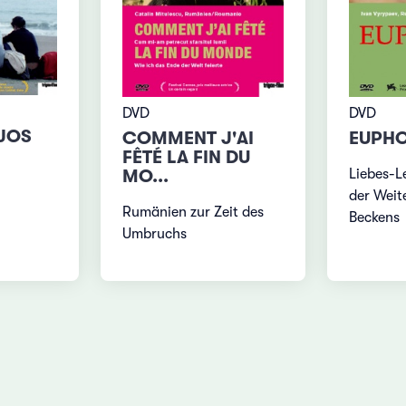
DVD
DVD
EJOS
COMMENT J'AI
EUPHO
FÊTÉ LA FIN DU
MO...
Liebes-L
der Weit
Rumänien zur Zeit des
Beckens
Umbruchs