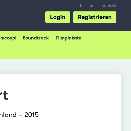
fr
en
Kontakt
Login
Registrieren
ilmcoopi
Soundtrack
Filmplakate
rt
enland – 2015