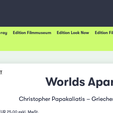
-ray
Edition Filmmuseum
Edition Look Now
Edition F
T
Worlds Apa
Christopher Papakaliatis – Griech
EUR 25.00 exkl. MwSt.