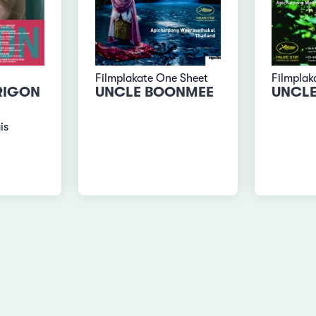
Filmplakate One Sheet
Filmplak
RIGON
UNCLE BOONMEE
UNCL
is