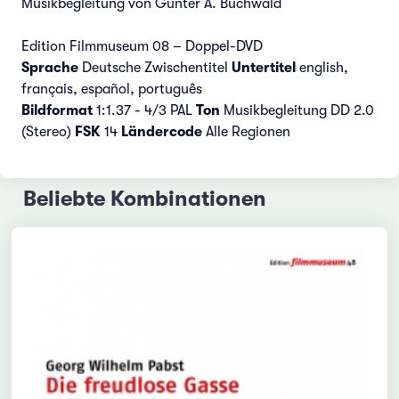
Musikbegleitung von Günter A. Buchwald
Edition Filmmuseum 08 – Doppel-DVD
Sprache
Deutsche Zwischentitel
Untertitel
english,
français, español, português
Bildformat
1:1.37 - 4/3 PAL
Ton
Musikbegleitung DD 2.0
(Stereo)
FSK
14
Ländercode
Alle Regionen
Beliebte Kombinationen