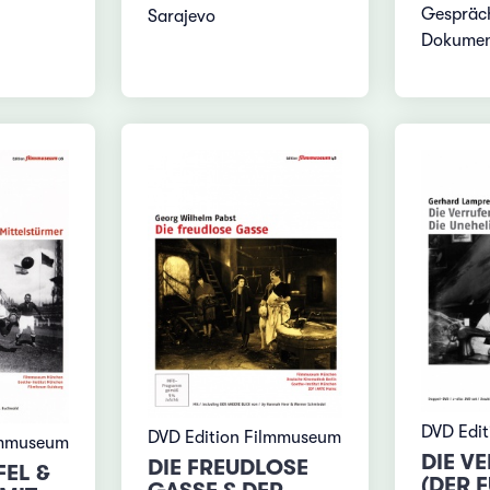
Gespräch
Sarajevo
Dokumen
DVD Edi
DVD Edition Filmmuseum
lmmuseum
DIE V
DIE FREUDLOSE
FEL &
(DER 