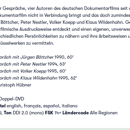
r Gespräche, vier Autoren des deutschen Dokumentarfilms seit 
umentarfilm nicht in Verbindung bringt und das doch zumindest 
Böttcher, Peter Nestler, Volker Koepp und Klaus Wildenhahn. G
e filmische Ausdrucksweise entdeckt und einen eigenen, unverwe
rschiedlichen Persönlichkeiten zu nähern und ihre Arbeitsweis
üsselwerken zu vermitteln.
räch mit Jürgen Böttcher
1990, 60'
räch mit Peter Nestler
1994, 63'
räch mit Volker Koepp
1995, 60'
präch mit Klaus Wildenhahn
1995, 62'
hristoph Hübner
 Doppel-DVD
tel
english, français, español, italiano
AL
Ton
DDl 2.0 (mono)
FSK
14+
Ländercode
Alle Regionen