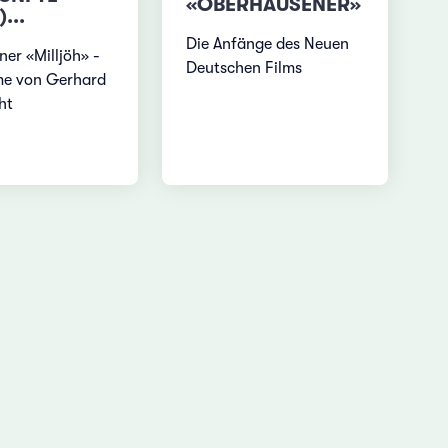
«OBERHAUSENER»
...
Die Anfänge des Neuen
ner «Milljöh» -
Deutschen Films
me von Gerhard
ht