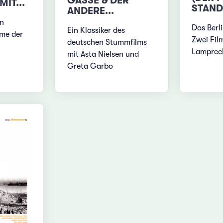
GASSE & DER
IT...
STAND)
ANDERE...
en
Das Berli
Ein Klassiker des
lme der
Zwei Fil
deutschen Stummfilms
Lamprec
mit Asta Nielsen und
Greta Garbo