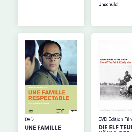
Unschuld
DVD Edition Fi
DVD
DIE ELF TEU
UNE FAMILLE