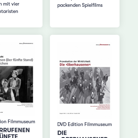
 mit vier
packenden Spielfilms
taristen
tion Filmmuseum
DVD Edition Filmmuseum
ERRUFENEN
DIE
FÜNFTE