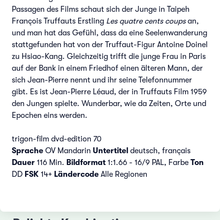
Passagen des Films schaut sich der Junge in Taipeh
François Truffauts Erstling
Les quatre cents coups
an,
und man hat das Gefühl, dass da eine Seelenwanderung
stattgefunden hat von der Truffaut-Figur Antoine Doinel
zu Hsiao-Kang. Gleichzeitig trifft die junge Frau in Paris
auf der Bank in einem Friedhof einen älteren Mann, der
sich Jean-Pierre nennt und ihr seine Telefonnummer
gibt. Es ist Jean-Pierre Léaud, der in Truffauts Film 1959
den Jungen spielte. Wunderbar, wie da Zeiten, Orte und
Epochen eins werden.
trigon-film dvd-edition 70
Sprache
OV Mandarin
Untertitel
deutsch, français
Dauer
116 Min.
Bildformat
1:1.66 - 16/9 PAL, Farbe
Ton
DD
FSK
14+
Ländercode
Alle Regionen