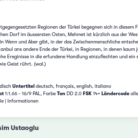
gegengesetzten Regionen der Türkei begegnen sich in diesem Fi
en Dorf im äussersten Osten, Mehmet ist kürzlich aus der West
ein Wenn und Aber gibt, in der das Zwischenmenschliche entschei
stanbul ans andere Ende der Türkei, in Regionen, in denen kaum 
sche Ereginisse in die erfundene Handlung einzuflechten und ein 
ie Geist rührt. (wal.)
disch
Untertitel
deutsch, français, english, italiano
at
1:1.66 - 16/9 PAL, Farbe
Ton
DD 2.0
FSK
14+
Ländercode
all
rie | Informationen
sim Ustaoglu