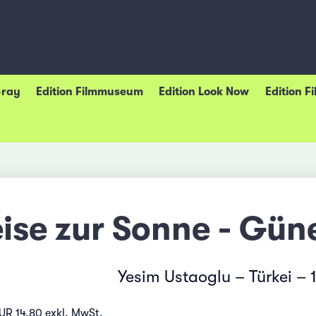
-ray
Edition Filmmuseum
Edition Look Now
Edition F
ise zur Sonne - Gün
Yesim Ustaoglu – Türkei – 
UR 14.80 exkl. MwSt.