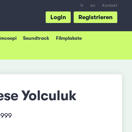
fr
en
Kontakt
Login
Registrieren
ilmcoopi
Soundtrack
Filmplakate
ese Yolculuk
1999