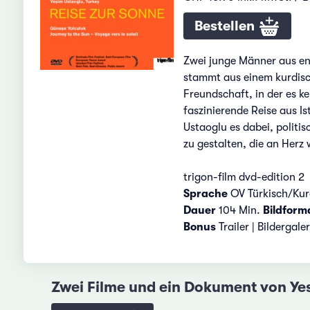
Bestellen
Zwei junge Männer aus ent
stammt aus einem kurdisch
Freundschaft, in der es k
faszinierende Reise aus I
Ustaoglu es dabei, politi
zu gestalten, die an Herz w
trigon-film dvd-edition 2
Sprache
OV Türkisch/Kur
Dauer
104 Min.
Bildform
Bonus
Trailer | Bildergale
Zwei Filme und ein Dokument von Ye