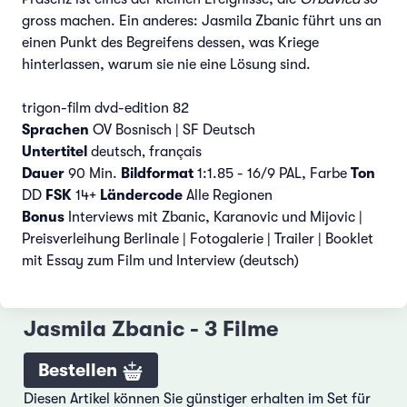
gross machen. Ein anderes: Jasmila Zbanic führt uns an
einen Punkt des Begreifens dessen, was Kriege
hinterlassen, warum sie nie eine Lösung sind.
trigon-film dvd-edition 82
Sprachen
OV Bosnisch | SF Deutsch
Untertitel
deutsch‚ français
Dauer
90 Min.
Bildformat
1:1.85 - 16/9 PAL, Farbe
Ton
DD
FSK
14+
Ländercode
Alle Regionen
Bonus
Interviews mit Zbanic, Karanovic und Mijovic |
Preisverleihung Berlinale | Fotogalerie | Trailer | Booklet
mit Essay zum Film und Interview (deutsch)
Jasmila Zbanic - 3 Filme
Bestellen
Diesen Artikel können Sie günstiger erhalten im Set für