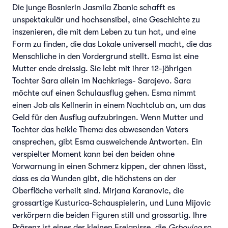
Die junge Bosnierin Jasmila Zbanic schafft es
unspektakulär und hochsensibel, eine Geschichte zu
inszenieren, die mit dem Leben zu tun hat, und eine
Form zu finden, die das Lokale universell macht, die das
Menschliche in den Vordergrund stellt. Esma ist eine
Mutter ende dreissig. Sie lebt mit ihrer 12-jährigen
Tochter Sara allein im Nachkriegs- Sarajevo. Sara
möchte auf einen Schulausflug gehen. Esma nimmt
einen Job als Kellnerin in einem Nachtclub an, um das
Geld für den Ausflug aufzubringen. Wenn Mutter und
Tochter das heikle Thema des abwesenden Vaters
ansprechen, gibt Esma ausweichende Antworten. Ein
verspielter Moment kann bei den beiden ohne
Vorwarnung in einen Schmerz kippen, der ahnen lässt,
dass es da Wunden gibt, die höchstens an der
Oberfläche verheilt sind. Mirjana Karanovic, die
grossartige Kusturica-Schauspielerin, und Luna Mijovic
verkörpern die beiden Figuren still und grossartig. Ihre
Präsenz ist eines der kleinen Ereignisse, die
Grbavica
so