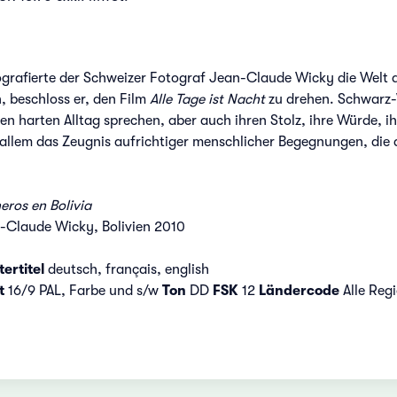
grafierte der Schweizer Fotograf Jean-Claude Wicky die Welt der
n, beschloss er, den Film
Alle Tage ist Nacht
zu drehen. Schwarz-
en harten Alltag sprechen, aber auch ihren Stolz, ihre Würde, ih
 allem das Zeugnis aufrichtiger menschlicher Begegnungen, die
neros en Bolivia
-Claude Wicky, Bolivien 2010
ertitel
deutsch, français, english
t
16/9 PAL, Farbe und s/w
Ton
DD
FSK
12
Ländercode
Alle Reg