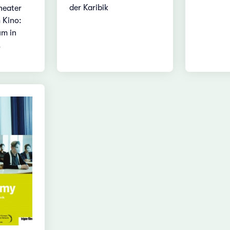
der Karibik
heater
 Kino:
m in
.