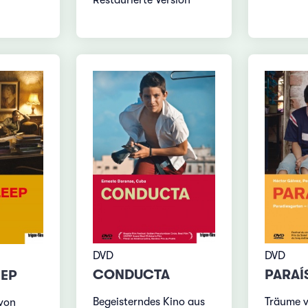
Restaurierte Version
DVD
DVD
CONDUCTA
PARAÍ
EEP
Begeisterndes Kino aus
Träume v
 von