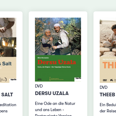
DVD
DVD
DERSU UZALA
 SALT
THEEB
Eine Ode an die Natur
editation
Ein Bedu
und ans Leben -
bens
der Reise