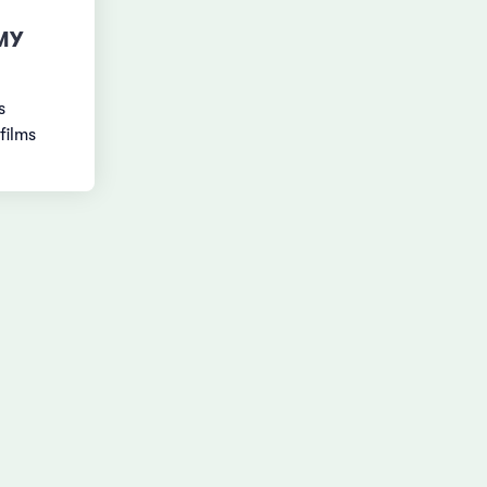
MY
s
films