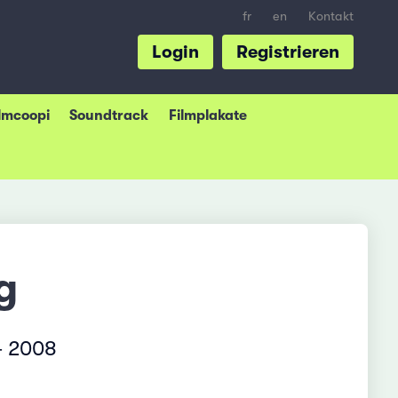
fr
en
Kontakt
Login
Registrieren
ilmcoopi
Soundtrack
Filmplakate
g
– 2008