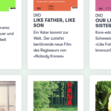
DVD
DVD
LIKE FATHER, LIKE
OUR L
SON
SISTE
Drama
Ein Vater kommt zur
Kore-eda
auer und
Welt. Der zutiefst
Schwest
keit
berührende neue Film
«Like Fat
des Regisseurs von
bravour
«Nobody Knows»