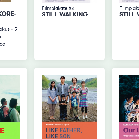
Filmplakate A2
Filmplak
KORE-
STILL WALKING
STILL
okus - 5
on
eda