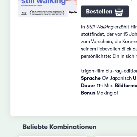
Bestellen
In
Still Walking
erzählt Hi
stattfindet, der vor 15 J
zum Vorschein, die Kore-e
seinem liebevollen Blick a
persönlichste: Ein in sic
trigon-film blu-ray-editio
Sprache
OV Japanisch
Un
Dauer
114 Min.
Bildforma
Bonus
Making of
Beliebte Kombinationen