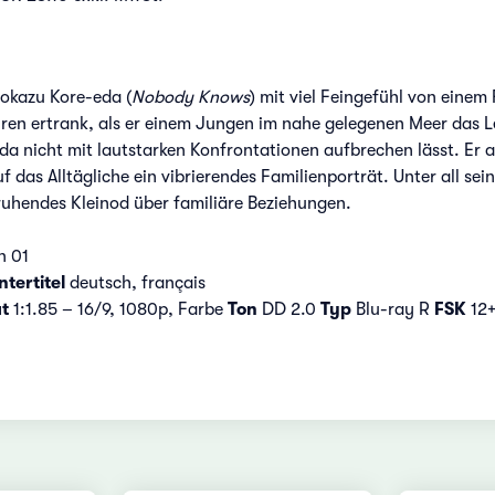
rokazu Kore-eda (
Nobody Knows
) mit viel Feingefühl von einem
ahren ertrank, als er einem Jungen im nahe gelegenen Meer das 
da nicht mit lautstarken Konfrontationen aufbrechen lässt. Er a
uf das Alltägliche ein vibrierendes Familienporträt. Unter all s
h ruhendes Kleinod über familiäre Beziehungen.
n 01
tertitel
deutsch, français
t
1:1.85 – 16/9, 1080p, Farbe
Ton
DD 2.0
Typ
Blu-ray R
FSK
12