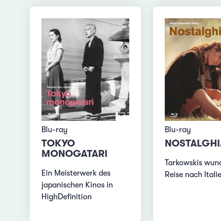
Blu-ray
Blu-ray
TOKYO
NOSTALGHI
MONOGATARI
Tarkowskis wun
Ein Meisterwerk des
Reise nach Itali
japanischen Kinos in
HighDefinition