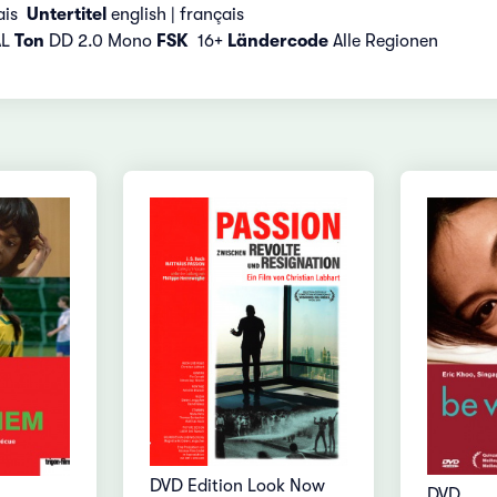
ais
Untertitel
english | français
AL
Ton
DD 2.0 Mono
FSK
16+
Ländercode
Alle Regionen
DVD Edition Look Now
DVD