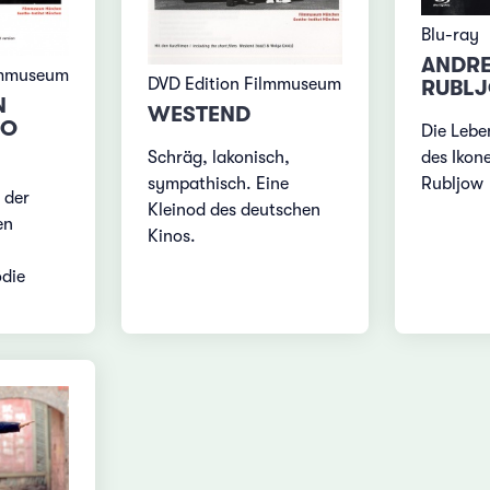
Blu-ray
ANDR
lmmuseum
DVD Edition Filmmuseum
RUBL
N
WESTEND
EO
Die Lebe
Schräg, lakonisch,
des Ikon
sympathisch. Eine
Rubljow
 der
Kleinod des deutschen
en
Kinos.
die