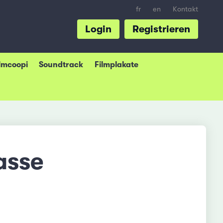
fr
en
Kontakt
Login
Registrieren
ilmcoopi
Soundtrack
Filmplakate
asse