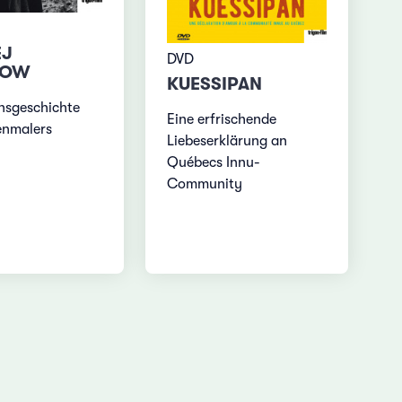
EJ
DVD
JOW
KUESSIPAN
nsgeschichte
Eine erfrischende
enmalers
Liebeserklärung an
Québecs Innu-
Community