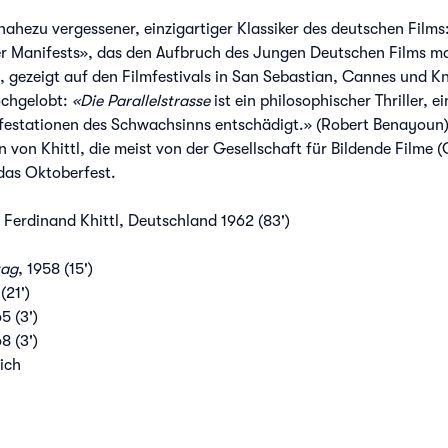
 nahezu vergessener, einzigartiger Klassiker des deutschen Film
Manifests», das den Aufbruch des Jungen Deutschen Films mark
, gezeigt auf den Filmfestivals in San Sebastian, Cannes und Kn
ochgelobt:
«Die Parallelstrasse
ist ein philosophischer Thriller, 
festationen des Schwachsinns entschädigt.» (Robert Benayoun) 
n von Khittl, die meist von der Gesellschaft für Bildende Filme
das Oktoberfest.
: Ferdinand Khittl, Deutschland 1962 (83')
tag
, 1958 (15')
(21')
5 (3')
8 (3')
ich