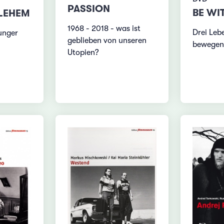
PASSION
BE WI
HLEHEM
1968 - 2018 - was ist
Drei Leb
unger
geblieben von unseren
bewegend
Utopien?