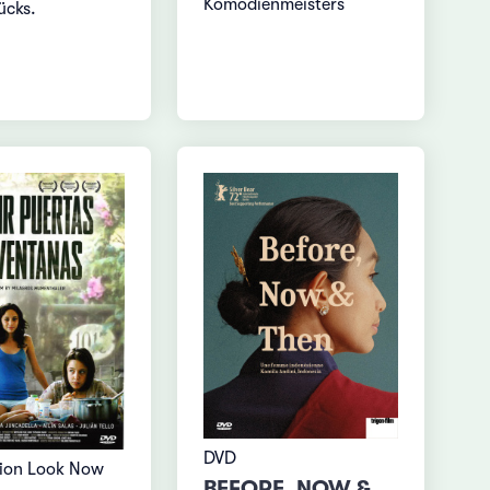
Komödienmeisters
ücks.
DVD
ion Look Now
BEFORE, NOW &