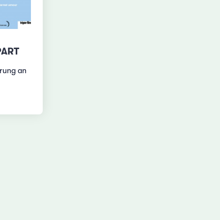
PART
ärung an