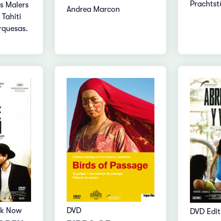
Prachtst
es Malers
Andrea Marcon
Tahiti
rquesas.
ok Now
DVD
DVD Edit