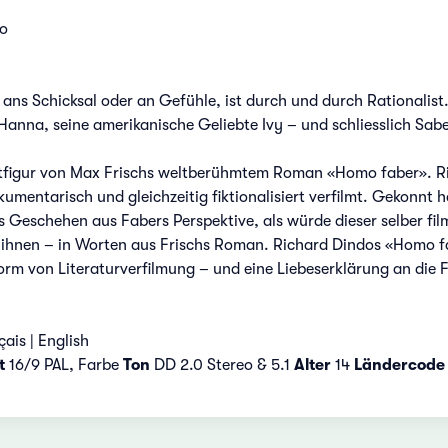
do
ans Schicksal oder an Gefühle, ist durch und durch Rationalist.
Hanna, seine amerikanische Geliebte Ivy – und schliesslich Sabe
ptfigur von Max Frischs weltberühmtem Roman «Homo faber». Ric
umentarisch und gleichzeitig fiktionalisiert verfilmt. Gekonnt h
as Geschehen aus Fabers Perspektive, als würde dieser selber fi
ihnen – in Worten aus Frischs Roman. Richard Dindos «Homo fabe
orm von Literaturverfilmung – und eine Liebeserklärung an die 
ais | English
t
16/9 PAL, Farbe
Ton
DD 2.0 Stereo & 5.1
Alter
14
Ländercode