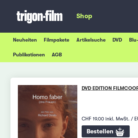
Shop
Neuheiten
Filmpakete
Artikelsuche
DVD
Blu
Publikationen
AGB
DVD EDITION FILMCOOP
CHF 19.00 inkl. MwSt. / E
Bestellen