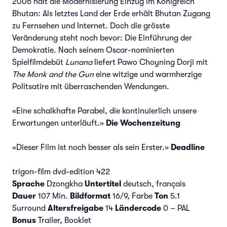
2006 hält die Modernisierung Einzug im Königreich
Bhutan: Als letztes Land der Erde erhält Bhutan Zugang
zu Fernsehen und Internet. Doch die grösste
Veränderung steht noch bevor: Die Einführung der
Demokratie. Nach seinem Oscar-nominierten
Spielfilmdebüt
Lunana
liefert Pawo Choyning Dorji mit
The Monk and the Gun
eine witzige und warmherzige
Politsatire mit überraschenden Wendungen.
«Eine schalkhafte Parabel, die kontinuierlich unsere
Erwartungen unterläuft.»
Die Wochenzeitung
«Dieser Film ist noch besser als sein Erster.»
Deadline
trigon-film dvd-edition 422
Sprache
Dzongkha
Untertitel
deutsch, français
Dauer
107 Min.
Bildformat
16/9, Farbe
Ton
5.1
Surround
Altersfreigabe
14
Ländercode
0 – PAL
Bonus
Trailer, Booklet