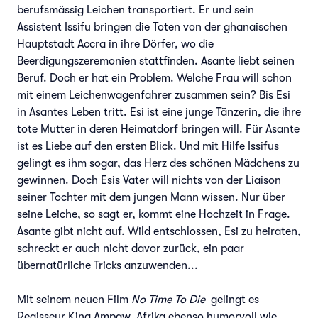
berufsmässig Leichen transportiert. Er und sein
Assistent Issifu bringen die Toten von der ghanaischen
Hauptstadt Accra in ihre Dörfer, wo die
Beerdigungszeremonien stattfinden. Asante liebt seinen
Beruf. Doch er hat ein Problem. Welche Frau will schon
mit einem Leichenwagenfahrer zusammen sein? Bis Esi
in Asantes Leben tritt. Esi ist eine junge Tänzerin, die ihre
tote Mutter in deren Heimatdorf bringen will. Für Asante
ist es Liebe auf den ersten Blick. Und mit Hilfe Issifus
gelingt es ihm sogar, das Herz des schönen Mädchens zu
gewinnen. Doch Esis Vater will nichts von der Liaison
seiner Tochter mit dem jungen Mann wissen. Nur über
seine Leiche, so sagt er, kommt eine Hochzeit in Frage.
Asante gibt nicht auf. Wild entschlossen, Esi zu heiraten,
schreckt er auch nicht davor zurück, ein paar
übernatürliche Tricks anzuwenden...
Mit seinem neuen Film
No Time To Die
gelingt es
Regisseur King Ampaw, Afrika ebenso humorvoll wie