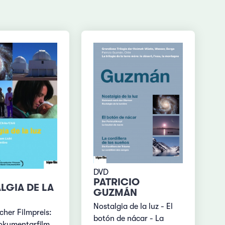
DVD
PATRICIO
LGIA DE LA
GUZMÁN
Nostalgia de la luz - El
cher Filmpreis:
botón de nácar - La
okumentarfilm