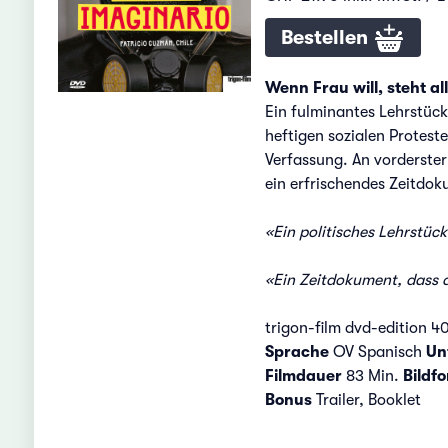
Bestellen
Wenn Frau will, steht alle
Ein fulminantes Lehrstück
heftigen sozialen Protest
Verfassung. An vorderster
ein erfrischendes Zeitdok
«Ein politisches Lehrstüc
«Ein Zeitdokument, dass d
trigon-film dvd-edition 4
Sprache
OV Spanisch
Unt
Filmdauer
83 Min.
Bildf
Bonus
Trailer, Booklet