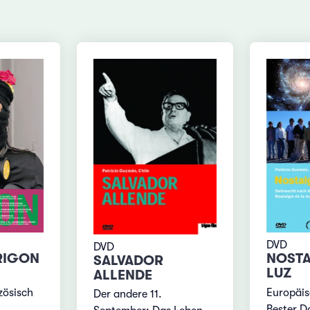
DVD
DVD
RIGON
NOSTA
SALVADOR
LUZ
ALLENDE
zösisch
Europäis
Der andere 11.
Bester D