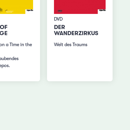
DVD
 OF
DER
AGE
WANDERZIRKUS
n a Time in the
Welt des Traums
aubendes
epos.