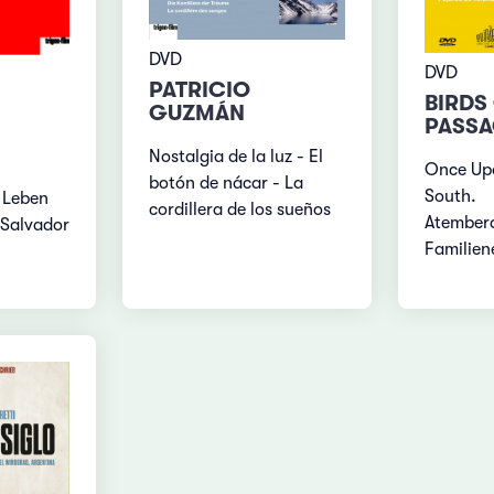
DVD
DVD
PATRICIO
BIRDS
GUZMÁN
PASS
Nostalgia de la luz - El
Once Upo
botón de nácar - La
South.
 Leben
cordillera de los sueños
Atember
 Salvador
Familien