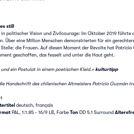
s still
 in politischer Vision und Zivilcourage: Im Oktober 2019 führte
en. Über eine Million Menschen demonstrierten für ein gerecht
 Stelle: die Frauen. Auf diesen Moment der Revolte hat Patric
ument geschaffen, das fesselt und unter die Haut geht.
k und ein Postulat in einem
poetischen Kleid.»
kulturtipp
ie Handschrift des chilenischen Altmeisters Patricio Guzmán t
01
ertitel
deutsch, français
ormat
PAL, 1:1.85 - 16/9 LB, Farbe
Ton
DD 5.1 Surround
Altersfr