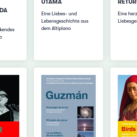
UTAMA
RETUR
DA
Eine Liebes- und
Eine he
Lebensgeschichte aus
Liebesge
dem Altiplano
ckendes
o