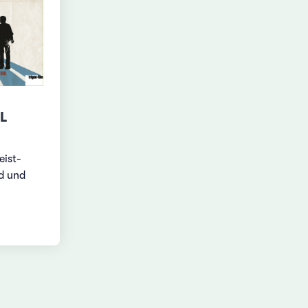
L
eist-
d und