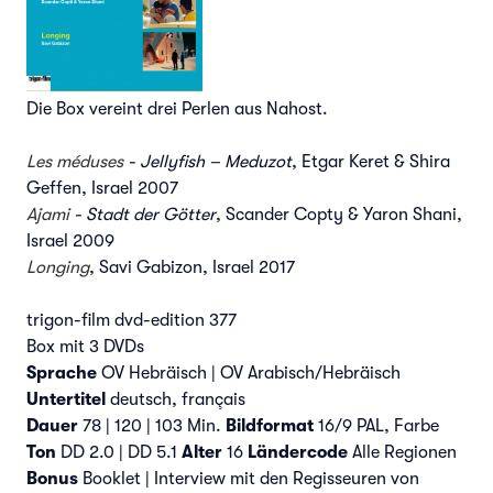
Die Box vereint drei Perlen aus Nahost.
Les méduses
- Jellyfish – Meduzot
, Etgar Keret & Shira
Geffen, Israel 2007
Ajami
- Stadt der Götter
, Scander Copty & Yaron Shani,
Israel 2009
Longing
, Savi Gabizon, Israel 2017
trigon-film dvd-edition 377
Box mit 3 DVDs
Sprache
OV Hebräisch | OV Arabisch/Hebräisch
Untertitel
deutsch, français
Dauer
78 | 120 | 103 Min.
Bildformat
16/9 PAL, Farbe
Ton
DD 2.0 | DD 5.1
Alter
16
Ländercode
Alle Regionen
Bonus
Booklet | Interview mit den Regisseuren von