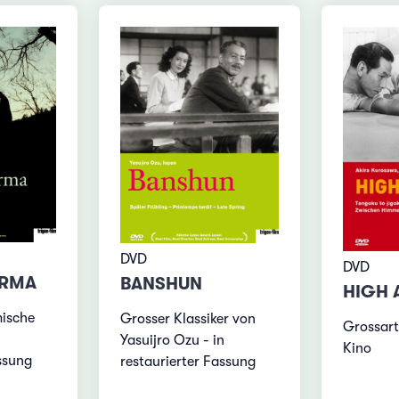
DVD
DVD
ARMA
BANSHUN
HIGH 
mische
Grosser Klassiker von
Grossart
Yasuijro Ozu - in
Kino
ssung
restaurierter Fassung