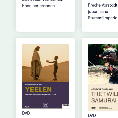
Freche Vorstad
Ende her erahnen
japanische
Stummfilmperle
DVD
DVD