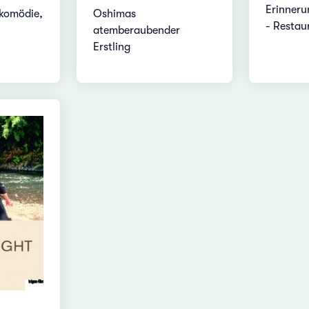
Erinneru
tkomödie,
Oshimas
- Restaur
atemberaubender
Erstling