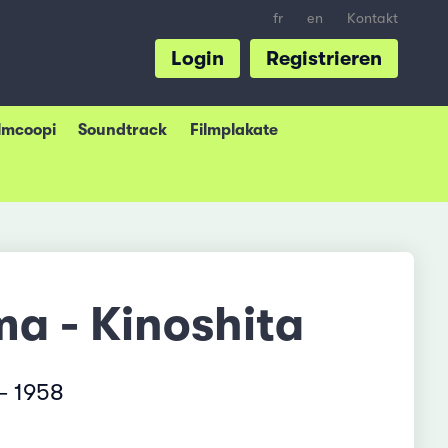
fr
en
Kontakt
Login
Registrieren
ilmcoopi
Soundtrack
Filmplakate
a - Kinoshita
– 1958