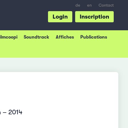
de
en
Contact
Login
Inscription
Filmcoopi
Soundtrack
Affiches
Publications
n – 2014