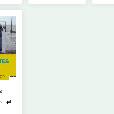
S
ien qui