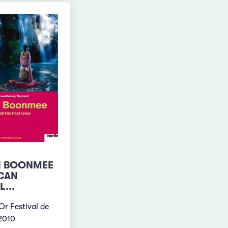
E BOONMEE
CAN
...
Or Festival de
2010