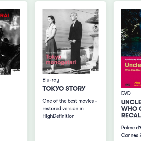
Blu-ray
TOKYO STORY
DVD
One of the best movies -
UNCL
WHO 
restored version in
RECALL
HighDefinition
Palme d'
Cannes 