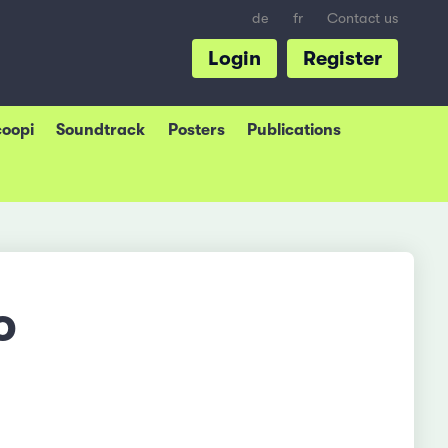
de
fr
Contact us
Login
Register
coopi
Soundtrack
Posters
Publications
o