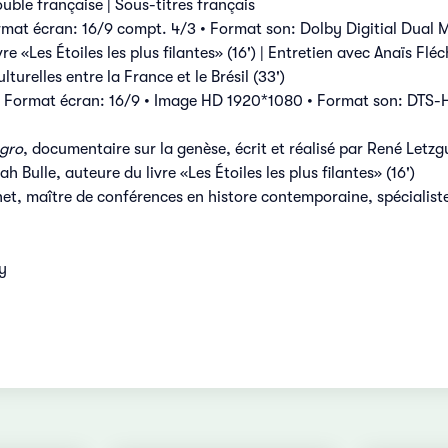
uble française | Sous-titres français
mat écran: 16/9 compt. 4/3 • Format son: Dolby Digitial Dual Mo
vre «Les Étoiles les plus filantes» (16') | Entretien avec Anaïs F
lturelles entre la France et le Brésil (33')
• Format écran: 16/9 • Image HD 1920*1080 • Format son: DTS-H
egro
, documentaire sur la genèse, écrit et réalisé par René Letzg
h Bulle, auteure du livre «Les Étoiles les plus filantes» (16')
et, maître de conférences en histore contemporaine, spécialiste d
y