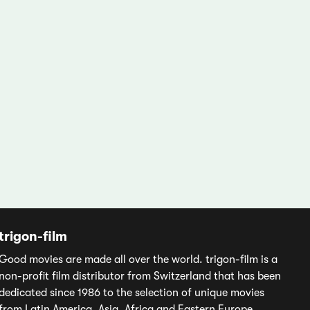
trigon-film
Good movies are made all over the world. trigon-film is a
non-profit film distributor from Switzerland that has been
dedicated since 1986 to the selection of unique movies
from Latin America, Asia, Africa and Eastern Europe,