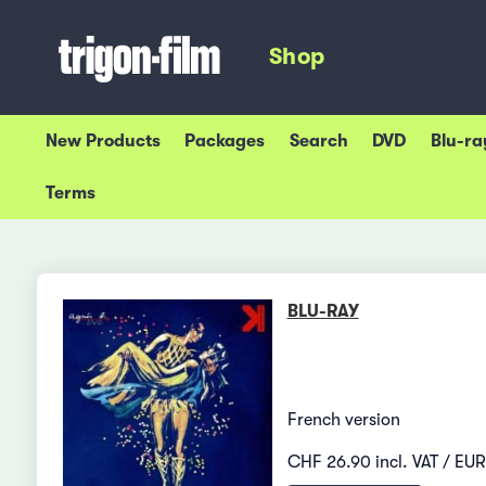
Shop
New Products
Packages
Search
DVD
Blu-ra
Terms
BLU-RAY
French version
CHF 26.90 incl. VAT / EUR