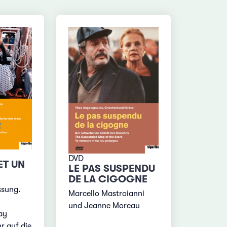
DVD
ET UN
LE PAS SUSPENDU
DE LA CIGOGNE
ssung.
Marcello Mastroianni
und Jeanne Moreau
ay
r auf die