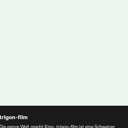
trigon-film
Die ganze Welt macht Kino. trigon-film ist eine Schweizer