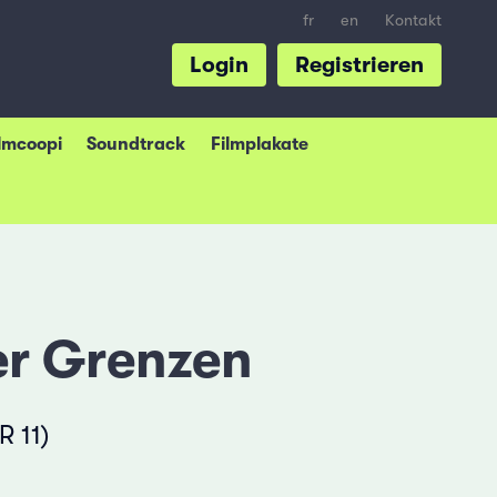
fr
en
Kontakt
Login
Registrieren
ilmcoopi
Soundtrack
Filmplakate
er Grenzen
R 11)