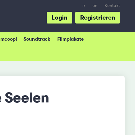
fr
en
Kontakt
Login
Registrieren
ilmcoopi
Soundtrack
Filmplakate
le Seelen