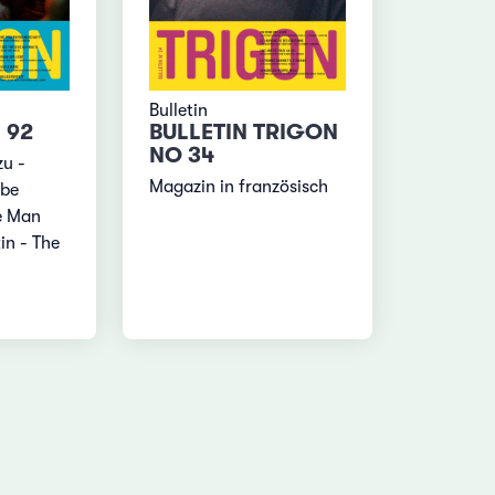
Bulletin
 92
BULLETIN TRIGON
NO 34
zu -
Magazin in französisch
 be
he Man
in - The