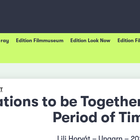
-ray
Edition Filmmuseum
Edition Look Now
Edition F
T
tions to be Togethe
Period of Ti
Lili Horvát – Ungarn – 2