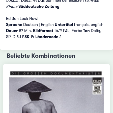
auflöst. Damit ist
Das Summen der Insekten
reinstes
Kino.»
Süddeutsche Zeitung
Edition Look Now!
Sprache
Deutsch | English
Untertitel
français, english
Dauer
87 Min.
Bildformat
16/9 PAL, Farbe
Ton
Dolby
SR-D 5.1
FSK
14
Ländercode
2
Beliebte Kombinationen