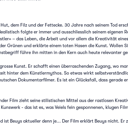
ut, dem Filz und der Fettecke. 30 Jahre nach seinem Tod erschei
dealistisch folgte er immer und ausschliesslich seinem eigenen R
tler» – das Leben, die Arbeit und vor allem die Kreativität eines 
der Grünen und erklärte einem toten Hasen die Kunst. Wollen S
nstbegriff führe ihn mitten in den Kern auch heute relevanter ge
 grosse Kunst. Er schafft einen überraschenden Zugang, wo man 
eit hinter dem Künstlermythos. So etwas wirkt selbstverständlic
eutschen Dokumentarfilmer. Es ist ein Glücksfall, dass gerade e
nder Film zieht seine stilistischen Mittel aus der rastlosen Kreat
s Kunswerk - das ist es, was Veiels fein gesponnenen, klugen F
ist Beuys aktueller denn je... Der Film erklärt Beuys nicht. Er z