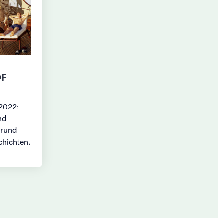
OF
2022:
nd
 rund
chichten.