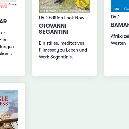
DVD
DVD Edition Look Now
CAR
BAMA
GIOVANNI
SEGANTINI
ter
Afrika z
Film -
Ein stilles, meditatives
Westen
hlungen
Filmessay zu Leben und
akami.
Werk Segantinis.