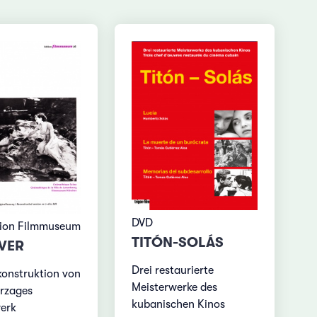
DVD
tion Filmmuseum
TITÓN-SOLÁS
IVER
Drei restaurierte
onstruktion von
Meisterwerke des
rzages
kubanischen Kinos
erk