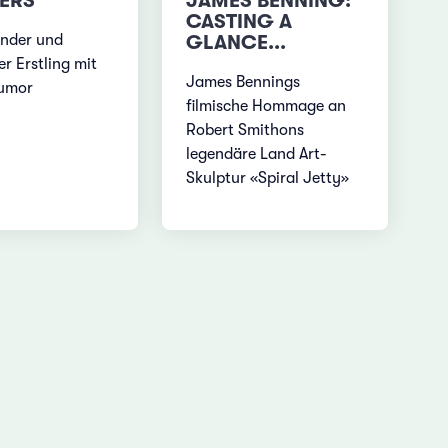
JAMES BENNING:
ERS
CASTING A
GLANCE...
ender und
er Erstling mit
James Bennings
Humor
filmische Hommage an
Robert Smithons
legendäre Land Art-
Skulptur «Spiral Jetty»