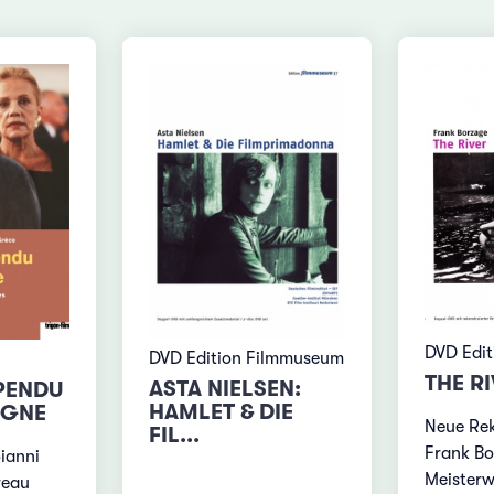
DVD Edi
DVD Edition Filmmuseum
THE R
ASTA NIELSEN:
PENDU
HAMLET & DIE
OGNE
Neue Rek
FIL...
Frank Bo
ianni
Meisterw
reau