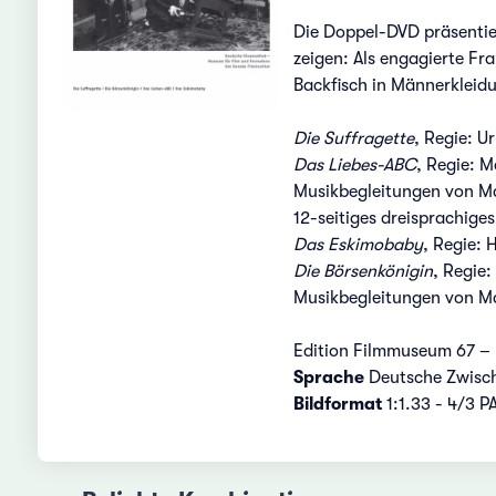
Die Doppel-DVD präsentier
zeigen: Als engagierte Fr
Backfisch in Männerkleid
Die Suffragette
, Regie: U
Das Liebes-ABC
, Regie: M
Musikbegleitungen von M
12-seitiges dreisprachiges
Das Eskimobaby
, Regie: 
Die Börsenkönigin
, Regie:
Musikbegleitungen von M
Edition Filmmuseum 67 –
Sprache
Deutsche Zwisch
Bildformat
1:1.33 - 4/3 P