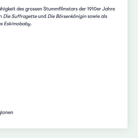
ähigkeit des grossen Stummfilmstars der 1910er Jahre
en
Die Suffragette
und
Die Börsenkönigin
sowie als
s Eskimobaby
.
gionen