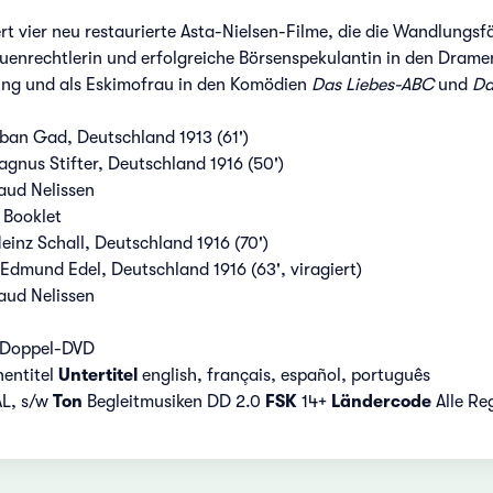
t vier neu restaurierte Asta-Nielsen-Filme, die die Wandlungsf
auenrechtlerin und erfolgreiche Börsenspekulantin in den Dram
ung und als Eskimofrau in den Komödien
Das Liebes-ABC
und
Da
rban Gad, Deutschland 1913 (61')
agnus Stifter, Deutschland 1916 (50')
aud Nelissen
 Booklet
Heinz Schall, Deutschland 1916 (70')
 Edmund Edel, Deutschland 1916 (63', viragiert)
aud Nelissen
 Doppel-DVD
entitel
Untertitel
english, français, español, português
AL, s/w
Ton
Begleitmusiken DD 2.0
FSK
14+
Ländercode
Alle Re