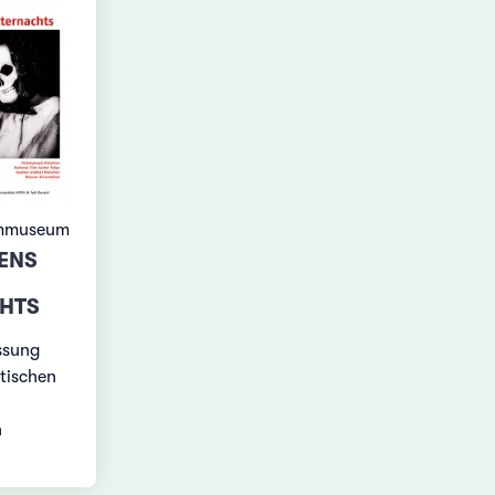
lmmuseum
ENS
HTS
ssung
stischen
n