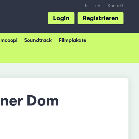
fr
en
Kontakt
Login
Registrieren
ilmcoopi
Soundtrack
Filmplakate
lner Dom