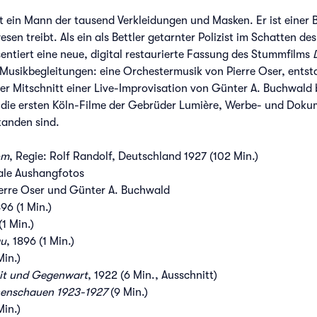
ist ein Mann der tausend Verkleidungen und Masken. Er ist einer 
wesen treibt. Als ein als Bettler getarnter Polizist im Schatten d
entiert eine neue, digital restaurierte Fassung des Stummfilms
 Musikbegleitungen: eine Orchestermusik von Pierre Oser, ents
er Mitschnitt einer Live-Improvisation von Günter A. Buchwald
 die ersten Köln-Filme der Gebrüder Lumière, Werbe- und Doku
tanden sind.
om
, Regie: Rolf Randolf, Deutschland 1927 (102 Min.)
ale Aushangfotos
erre Oser und Günter A. Buchwald
896 (1 Min.)
(1 Min.)
au
, 1896 (1 Min.)
Min.)
eit und Gegenwart
, 1922 (6 Min., Ausschnitt)
henschauen 1923-1927
(9 Min.)
Min.)