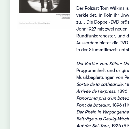
Der Polizist Tom Wilkins 
verkleidet, in Köln ihr Un
zu... Die Doppel-DVD präs
Jahr 1927 mit zwei neuen
Rundfunkorchester, und d
Ausserdem bietet die DVD
in der Stummfilmzeit ents
Der Bettler vom Kölner D
Programmheft und origin
Musikbegleitungen von Pi
Sortie de la cathédrale
, 1
Arrivée de l'express
, 1896 
Panorama pris d'un bate
Pont de bateaux
, 1896 (1 
Der Rhein in Vergangenh
Beiträge aus Deulig-Woc
Auf der Ski-Tour
, 1926 (5 