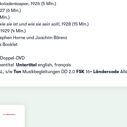
koladenkaspar
, 1926 (5 Min.)
927 (6 Min.)
 Min.)
e sie ist und wie sie sein soll!
, 1928 (15 Min.)
 1929 (4 Min.)
tephen Horne und Joachim Bärenz
s Booklet
 Doppel-DVD
hentitel
Untertitel
english, français
AL, s/w
Ton
Musikbegleitungen DD 2.0
FSK
16+
Ländercode
All