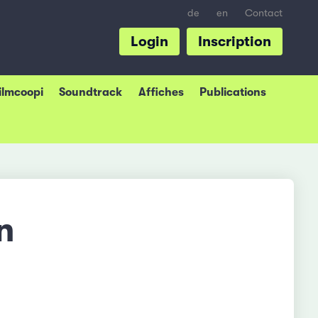
de
en
Contact
Login
Inscription
Filmcoopi
Soundtrack
Affiches
Publications
n