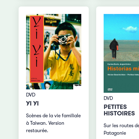
DVD
DVD
YI YI
PETITES
HISTOIRES
Scènes de la vie familiale
à Taiwan. Version
Sur les routes d
restaurée.
Patagonie